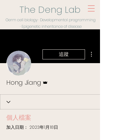
The Deng Lab
Germ cell biology · Developmental programming
· Epigenetic inheritance of disease
更多動作
追蹤
管理員
Hong Jiang
個人檔案
加入日期： 2023年1月18日